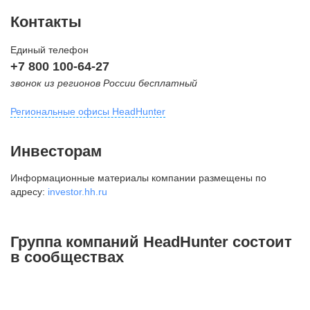
Контакты
Единый телефон
+7 800 100-64-27
звонок из регионов России бесплатный
Региональные офисы HeadHunter
Москва
Инвесторам
внутригородская территория
Информационные материалы компании размещены по
Муниципальный округ Тверской,
адресу:
investor.hh.ru
2-я Брестская ул., д. 48,
помещение 25
+7 495 974-64-27
Группа компаний HeadHunter состоит
+7 495 980-64-27
в сообществах
+7 495 134-92-24
press@hh.ru