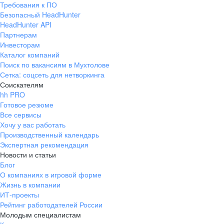
Требования к ПО
pr@ural.hh.ru
Безопасный HeadHunter
HeadHunter API
Краснодар
Партнерам
Инвесторам
ул. Янковского, д. 169, 7 этаж,
Каталог компаний
706 каб.
Поиск по вакансиям в Мухтолове
+7 861 205-55-57
Сетка: соцсеть для нетворкинга
pr@krd.hh.ru
Соискателям
hh PRO
Готовое резюме
Владивосток
Все сервисы
пер. Ланинский д. 4, офис 3.4
Хочу у вас работать
Производственный календарь
+7 423 202-33-28
Экспертная рекомендация
pr@dv.hh.ru
Новости и статьи
Блог
Новосибирск
О компаниях в игровой форме
Жизнь в компании
ул. Большевистская, д. 35,
ИТ-проекты
помещение 21
Рейтинг работодателей России
+7 383 207-94-64
Молодым специалистам