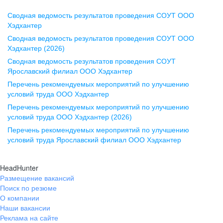
Сводная ведомость результатов проведения СОУТ ООО
Воронеж
Хэдхантер
Сводная ведомость результатов проведения СОУТ ООО
ул. Комиссаржевской, д. 10,
Хэдхантер (2026)
офис 1212
Сводная ведомость результатов проведения СОУТ
+7 473 280-05-05
Ярославский филиал ООО Хэдхантер
pr@vrn.hh.ru
Перечень рекомендуемых мероприятий по улучшению
условий труда ООО Хэдхантер
Казань
Перечень рекомендуемых мероприятий по улучшению
ул. Спартаковская, д. 2А, этаж 3,
условий труда ООО Хэдхантер (2026)
помещение 15
Перечень рекомендуемых мероприятий по улучшению
условий труда Ярославский филиал ООО Хэдхантер
+7 843 212-12-50
pr@kzn.hh.ru
HeadHunter
Размещение вакансий
Екатеринбург
Поиск по резюме
ул. Боевых Дружин, стр. 20,
О компании
5 этаж, офис 505, 521
Наши вакансии
Реклама на сайте
+7 343 226-79-99