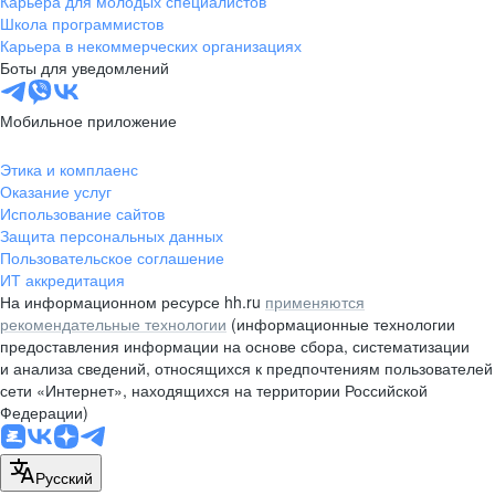
Карьера для молодых специалистов
pr@nsk.hh.ru
Школа программистов
Карьера в некоммерческих организациях
Минск
Боты для уведомлений
пр-т Дзержинского, д. 57,
10 этаж, помещение 45-1
Мобильное приложение
+375 (17)
336-03-02
Этика и комплаенс
pr@rabota.by
Оказание услуг
Использование сайтов
Алматы
Защита персональных данных
Пользовательское соглашение
пр. Абая, д. 151, БЦ Алатау,
ИТ аккредитация
12 этаж, офис 1209
На информационном ресурсе hh.ru
применяются
+7 727 232-13-13
рекомендательные технологии
(информационные технологии
pr@headhunter.com.kz
предоставления информации на основе сбора, систематизации
и анализа сведений, относящихся к предпочтениям пользователей
сети «Интернет», находящихся на территории Российской
Федерации)
Русский