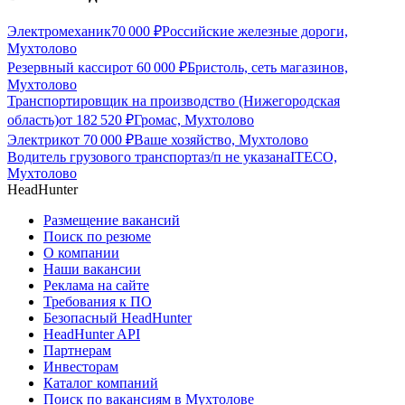
Электромеханик
70 000
₽
Российские железные дороги,
Мухтолово
Резервный кассир
от
60 000
₽
Бристоль, сеть магазинов,
Мухтолово
Транспортировщик на производство (Нижегородская
область)
от
182 520
₽
Громас, Мухтолово
Электрик
от
70 000
₽
Ваше хозяйство, Мухтолово
Водитель грузового транспорта
з/п не указана
ITECO,
Мухтолово
HeadHunter
Размещение вакансий
Поиск по резюме
О компании
Наши вакансии
Реклама на сайте
Требования к ПО
Безопасный HeadHunter
HeadHunter API
Партнерам
Инвесторам
Каталог компаний
Поиск по вакансиям в Мухтолове