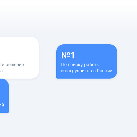
№1
йти решение
По поиску работы
са
и сотрудников в России
ий