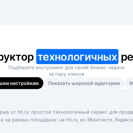
руктор
технологичных
ре
Подберите инструмент для своей
бизнес-задачи
за пару кликов
шим настройкам
Показать широкой аудитории
М
я
 рекрутер
рма от hh.ru: простой технологичный сервис для прод
 для вакансий на главной странице hh.ru. Увеличивает
под ключ. Решите, сколько кандидатов и когда вам нуж
а на разных площадках: на hh.ru, во ВКонтакте, Яндек
ологи, рекрутеры и проектные менеджеры hh.ru с цел
тов