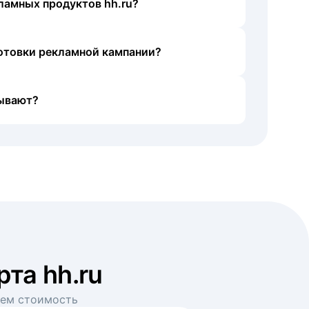
ламных продуктов hh.ru?
готовки рекламной кампании?
ывают?
рта hh.ru
аем стоимость