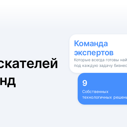
б
Команда
экспертов
скателей
Которые всегда готовы на
под каждую задачу бизне
нд
9
Собственных
технологичных решен