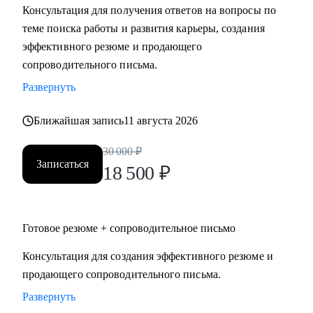
Консультация для получения ответов на вопросы по
Мидл и топ руководители.
теме поиска работы и развития карьеры, создания
• CEO/Генеральный директор
эффективного резюме и продающего
• Операционный директор/Исполнительный директор
сопроводительного письма.
• Коммерческий директор/Директор по продажам
Развернуть
• CFO/ Финансовый директор
• Технический директор
Ближайшая запись
11 августа 2026
• Директор по производству
• ИТ-директор
30 000
₽
• Директор по логистике и закупкам
Записаться
18 500
₽
• Директор по стратегическому развитию
• Директор по качеству
Готовое резюме + сопроводительное письмо
Для своих клиентов я — Карьерный доктор, который
поможет «диагностировать и вылечить» проблемы в
Консультация для создания эффективного резюме и
области профессионального развития: выявить сильные
продающего сопроводительного письма.
стороны и зоны роста, понять личную профессиональную
Развернуть
уникальность, найти оптимальное и актуальное решение, а