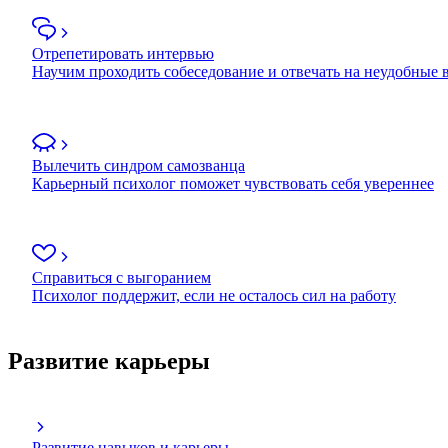
Отрепетировать интервью
Научим проходить собеседование и отвечать на неудобные
Вылечить синдром самозванца
Карьерный психолог поможет чувствовать себя увереннее
Справиться с выгоранием
Психолог поддержит, если не осталось сил на работу
Развитие карьеры
Развитие навыков и карьеры