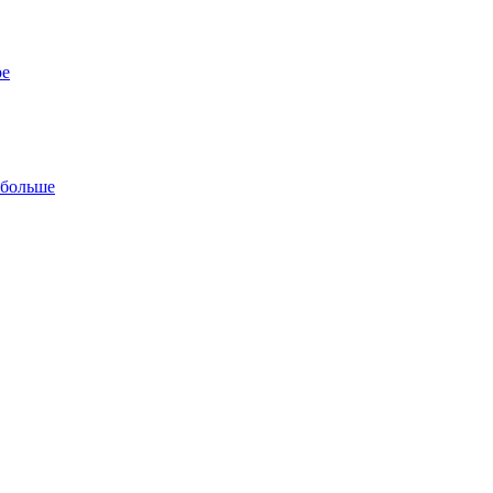
ре
 больше