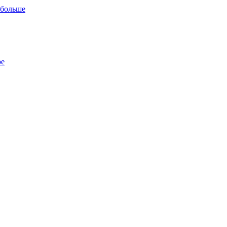
 больше
ре